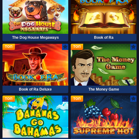
The Dog House Megaways
Book of Ra
ТОП
ТОП
Book of Ra Deluxe
The Money Game
ТОП
ТОП