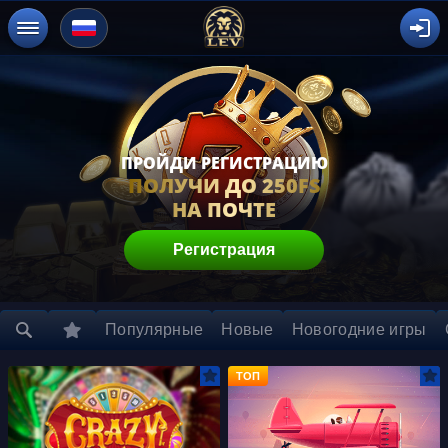
ПРОЙДИ РЕГИСТРАЦИЮ
ПОЛУЧИ ДО 250FS
НА ПОЧТЕ
Регистрация
Популярные
Новые
Новогодние игры
ТОП